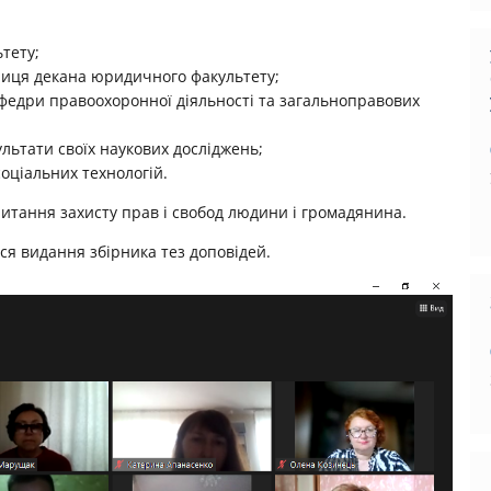
тету;
пниця декана юридичного факультету;
кафедри правоохоронної діяльності та загальноправових
ультати своїх наукових досліджень;
соціальних технологій.
 питання захисту прав і свобод людини і громадянина.
я видання збірника тез доповідей.