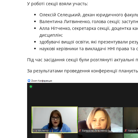
У роботі секції взяли участь:
Олексій Селецький, декан юридичного факуль
Валентина Литвиненко, голова секції; засту
Алла Нітченко, секретарка секції, доцентка 
дисциплін;
здобувачі вищої освіти, які презентували рез
наукові керівники та викладачі ННІ права та 
Під час засідання секції були розглянуті актуальні
За результатами проведення конференції плануєтьс