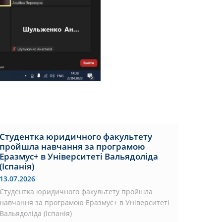
Студентка юридичного факультету
пройшла навчання за програмою
Еразмус+ в Університеті Вальядоліда
(Іспанія)
13.07.2026
Студентка юридичного факультету пройшла
навчання за програмою Еразмус+ в Університеті
Вальядоліда (Іспанія)