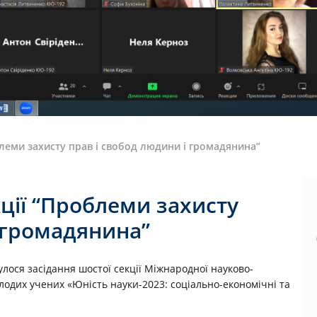
блеми захисту прав і свобод людини і громадянина”
кції “Проблеми захисту
 громадянина”
улося засідання шостої секції Міжнародної науково-
олодих учених «Юність науки-2023: соціально-економічні та