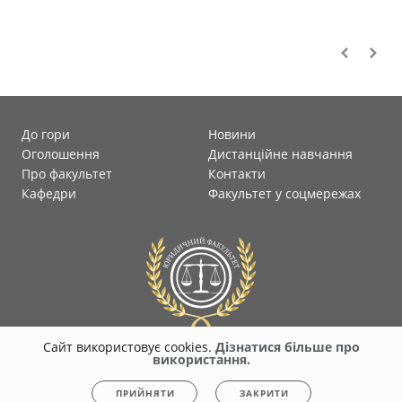
До гори
Новини
Оголошення
Дистанційне навчання
Про факультет
Контакти
Кафедри
Факультет у соцмережах
Сайт використовує cookies.
Дізнатися більше про
використання.
© 2026
faculty-law-polytec.stu.cn.ua
Всі права захищені. Несанкціоноване
ПРИЙНЯТИ
ЗАКРИТИ
копіювання заборонено.
Політика конфіденційності
|
Cookies