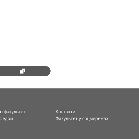
о факультет
Контакти
федри
Факультет у соцмережах