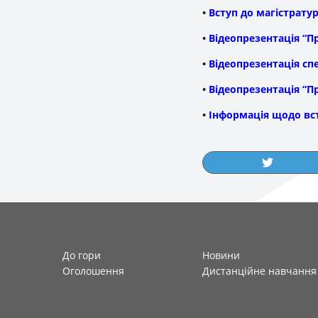
•
Вступ до магістратур
•
Відеопрезентація “П
•
Відеопрезентація сп
•
Відеопрезентація “
П
•
Інформація щодо вст
До гори
Новини
Оголошення
Дистанційне навчання