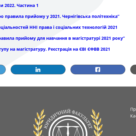
и 2022. Частина 1
ро правила прийому у 2021. Чернігівська політехніка”
еціальностей ННІ права і соціальних технологій 2021
равила прийому для навчання в магістратурі 2021 року”
упу на магістратуру. Реєстрація на ЄВІ ЄФВВ 2021
Пр
Ка