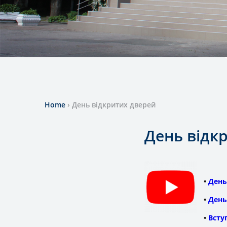
Home
›
День відкритих дверей
День відк
•
День
•
День
•
Всту