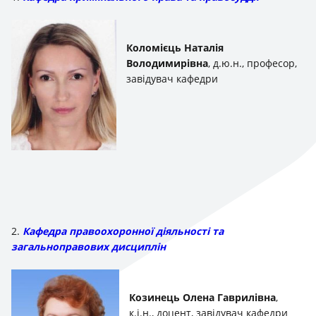
Коломієць Наталія
Володимирівна
, д.ю.н., професор,
завідувач кафедри
2.
Кафедра правоохоронної діяльності та
загальноправових дисциплін
Козинець Олена Гаврилівна
,
к.і.н., доцент, завідувач кафедри