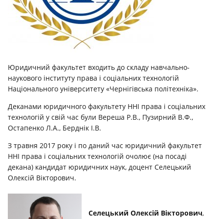
Юридичний факультет входить до складу навчально-
наукового інституту права і соціальних технологій
Національного університету «Чернігівська політехніка».
Деканами юридичного факультету ННІ права і соціальних
технологій у свій час були Вереша Р.В., Пузирний В.Ф.,
Остапенко Л.А., Берднік І.В.
З травня 2017 року і по даний час юридичний факультет
ННІ права і соціальних технологій очолює (на посаді
декана) кандидат юридичних наук, доцент Селецький
Олексій Вікторович.
Селецький Олексій Вікторович
,