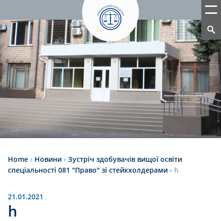
Home
›
Новини
›
Зустрiч здобувачів вищої освіти
спецiальності 081 "Право" зi стейкхолдерами
›
h
21.01.2021
h