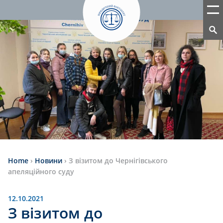
Home
›
Новини
›
З візитом до Чернігівського
апеляційного суду
12.10.2021
З візитом до