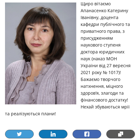
Щиро вітаємо
Апанасенко Катерину
Іванівну, доцента
кафедри публічного та
приватного права, з
присудженням
наукового ступеня
доктора юридичних
наук (наказ МОН
України від 27 вересня
2021 року № 1017)!
Бажаємо творчого
натхнення, міцного
здоров’я, злагоди та
фінансового достатку!
Нехай збуваються мрії
та реалізуються плани!