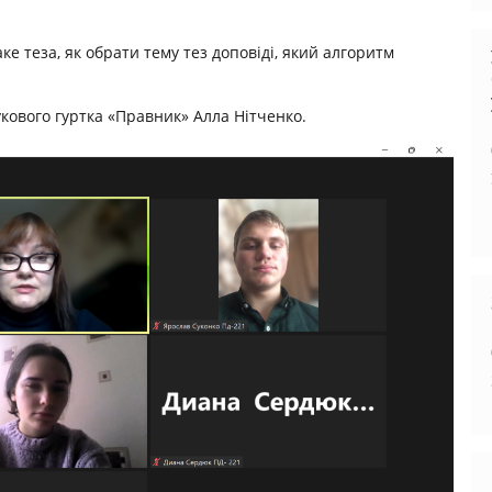
ке теза, як обрати тему тез доповіді, який алгоритм
кового гуртка «Правник» Алла Нітченко.