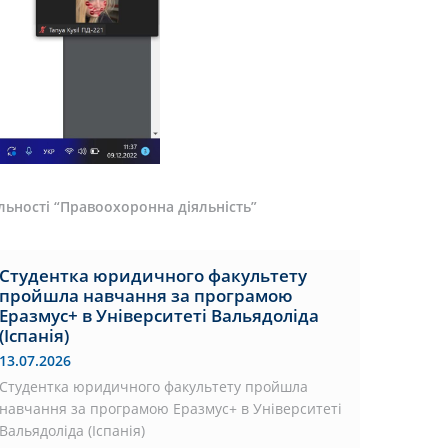
альності “Правоохоронна діяльність”
Студентка юридичного факультету
пройшла навчання за програмою
Еразмус+ в Університеті Вальядоліда
(Іспанія)
13.07.2026
Студентка юридичного факультету пройшла
навчання за програмою Еразмус+ в Університеті
Вальядоліда (Іспанія)