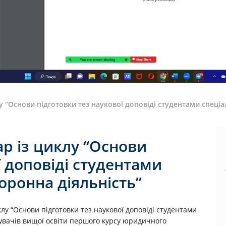
у “Основи підготовки тез наукової доповіді студентами спеці
р із циклу “Основи
ї доповіді студентами
оронна діяльність”
клу “Основи підготовки тез наукової доповіді студентами
бувачів вищої освіти першого курсу юридичного