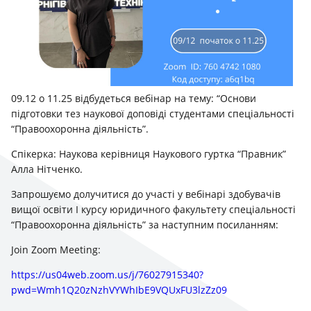
09.12 о 11.25 відбудеться вебінар на тему: “Основи
підготовки тез наукової доповіді студентами спеціальності
“Правоохоронна діяльність”.
Спікерка: Наукова керівниця Наукового гуртка “Правник”
Алла Нітченко.
Запрошуємо долучитися до участі у вебінарі здобувачів
вищої освіти І курсу юридичного факультету спеціальності
“Правоохоронна діяльність” за наступним посиланням:
Join Zoom Meeting:
https://us04web.zoom.us/j/76027915340?
pwd=Wmh1Q20zNzhVYWhIbE9VQUxFU3lzZz09