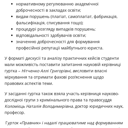
нормативному регулюванню академічної
доброчесності в закладах освіти;
видам порушень (плагіат, самоплагіат, фабрикація,
фальсифікація, списування тощо);
процедурі розгляду випадків порушень;
відповідальності здобувачів освіти;
значенню доброчесності для формування
професійної репутації майбутнього юриста.
У форматі дискусії та аналізу практичних кейсів студенти
мали можливість поставити запитання науковій керівниці
гуртка –
Нітченко Аллі Григорівні, в
исловити власні
міркування та отримати фахові роз’яснення щодо
правових аспектів теми.
У засіданні гуртка також взяла участь керівниця науково-
дослідної групи з кримінального права та правосуддя
Коломієць Наталія Володимирівна
, доктор юридичних наук,
професор.
Г
урток «Правник» і надалі працюватиме над формуванням