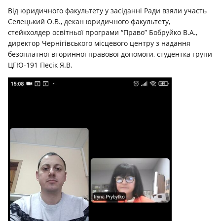
Від юридичного факультету у засіданні Ради взяли участь
Селецький О.В., декан юридичного факультету,
стейкхолдер освітньої програми “Право” Бобруйко В.А.,
директор Чернігівського місцевого центру з надання
безоплатної вторинної правової допомоги, студентка групи
ЦГЮ-191 Песік Я.В.