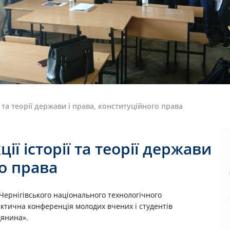
ї та теорії держави і права, конституційного права
ії історії та теорії держави
го права
Чернігівського національного технологічного
ктична конференція молодих вчених і студентів
дянина».