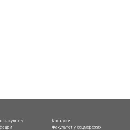
о факультет
Контакти
федри
Факультет у соцмережах