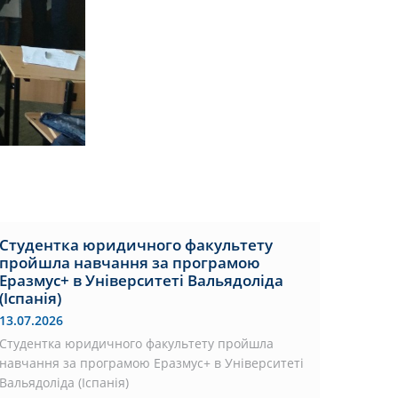
Студентка юридичного факультету
пройшла навчання за програмою
Еразмус+ в Університеті Вальядоліда
(Іспанія)
13.07.2026
Студентка юридичного факультету пройшла
навчання за програмою Еразмус+ в Університеті
Вальядоліда (Іспанія)