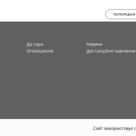
ПОПЕРЕДНЯ
До гори
Новини
Оголошення
Дистанційне навчання
Сайт використовує c
© 2026
faculty-law-polytec