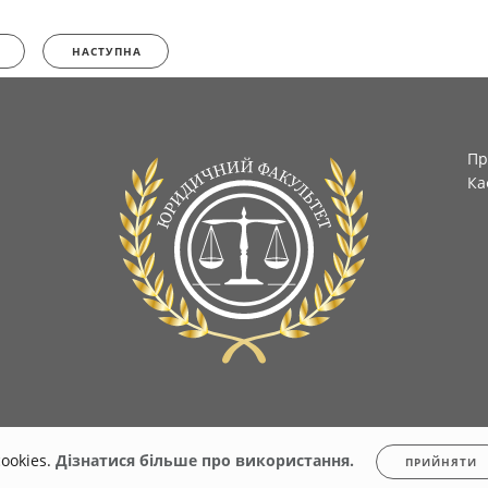
НАСТУПНА
Пр
Ка
ookies.
Дізнатися більше про використання.
ПРИЙНЯТИ
.stu.cn.ua
Всі права захищені. Несанкціоноване копіювання заборонено.
Політика 