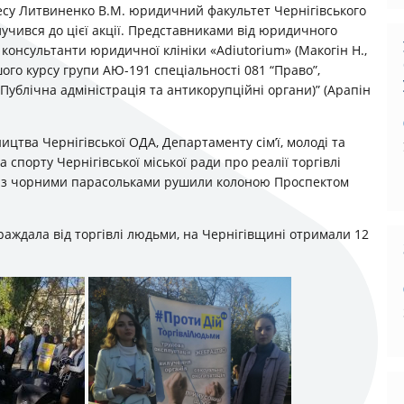
цесу Литвиненко В.М. юридичний факультет Чернігівського
учився до цієї акції. Представниками від юридичного
консультанти юридичної клініки «Adiutorium» (Макогін Н.,
шого курсу групи АЮ-191 спеціальності 081 “Право”,
 Публічна адміністрація та антикорупційні органи)” (Арапін
ицтва Чернігівської ОДА, Департаменту сім’ї, молоді та
а спорту Чернігівської міської ради про реалії торгівлі
оди з чорними парасольками рушили колоною Проспектом
траждала від торгівлі людьми, на Чернігівщині отримали 12