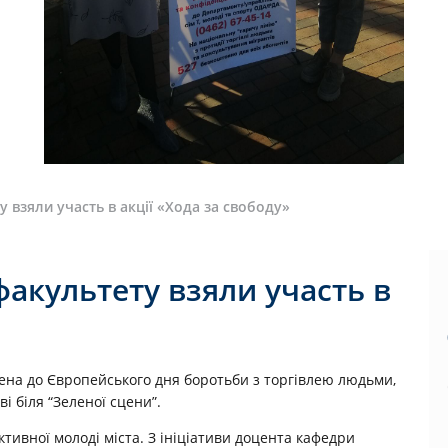
взяли участь в акції «Хода за свободу»
акультету взяли участь в
чена до Європейського дня боротьби з торгівлею людьми,
і біля “Зеленої сцени”.
ктивної молоді міста. З ініціативи доцента кафедри