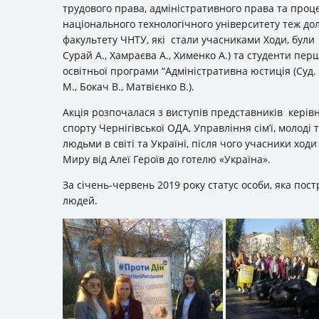
трудового права, адміністративного права та про
національного технологічного університету теж дол
факультету ЧНТУ, які стали учасниками Ходи, були 
Сурай А., Хамраєва А., Хименко А.) та студенти пер
освітньої програми “Адміністративна юстиція (Суд.
М., Бокач В., Матвієнко В.).
Акція розпочалася з виступів представників керівн
спорту Чернігівської ОДА, Управління сім’ї, молоді т
людьми в світі та Україні, після чого учасники х
Миру від Алеї Героїв до готелю «Україна».
За січень-червень 2019 року статус особи, яка пос
людей.