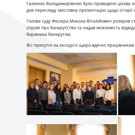
Галиною Володимирiвною було проведено цікаву о
для перегляду змістовну презентацію щодо історії 
Голова суду Фесюра Микола Вiталiйович розкрив ст
справi про банкрутство та надав можливість відвід
боржника банкрутом.
Всі присутні на екскурсії щиро вдячні працівникам