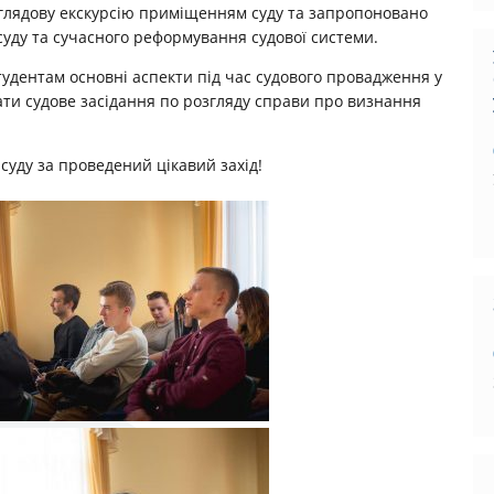
глядову екскурсію приміщенням суду та запропоновано
суду та сучасного реформування судової системи.
удентам основнi аспекти пiд час судового провадження у
ати судове засідання по розгляду справи про визнання
 суду за проведений цікавий захід!