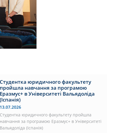
Студентка юридичного факультету
пройшла навчання за програмою
Еразмус+ в Університеті Вальядоліда
(Іспанія)
13.07.2026
Студентка юридичного факультету пройшла
навчання за програмою Еразмус+ в Університеті
Вальядоліда (Іспанія)