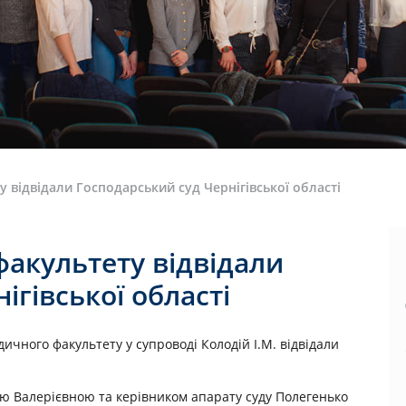
відвідали Господарський суд Чернігівської області
акультету відвідали
ігівської області
ичного факультету у супроводі Колодій І.М. відвідали
єю Валерієвною та керівником апарату суду Полегенько