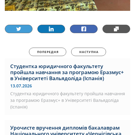
ПОПЕРЕДНЯ
НАСТУПНА
Студентка юридичного факультету
пройшла навчання за програмою Еразмус+
в Університеті Вальядоліда (Іспанія)
13.07.2026
Студентка юридичного факультету пройшла навчання
за програмою Еразмус+ в Університеті Вальядоліда
(Іспанія)
Урочисте вручення дипломів бакалаврам
Національного університету «Чернігівська