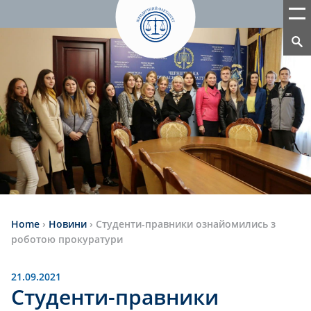
Home
›
Новини
›
Студенти-правники ознайомились з
роботою прокуратури
21.09.2021
Студенти-правники