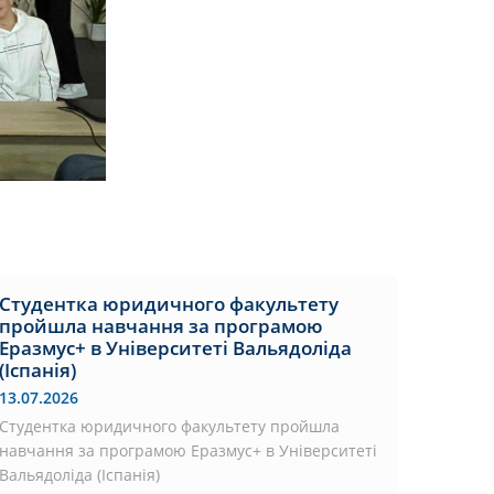
Студентка юридичного факультету
пройшла навчання за програмою
Еразмус+ в Університеті Вальядоліда
(Іспанія)
13.07.2026
Студентка юридичного факультету пройшла
навчання за програмою Еразмус+ в Університеті
Вальядоліда (Іспанія)