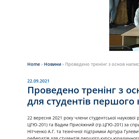
Home
›
Новини
›
Проведено тренінг з основ напис
22.09.2021
Проведено тренінг з о
для студентів першого 
22 вересня 2021 року члени студентської наукової
ЦГЮ-201) та Вадим Присяжний (гр.ЦГЮ-201) за спр
Нітченко А.Г. та технічної підтримки Артура Гулев
рефератів для студентів першого курсу юридичного 