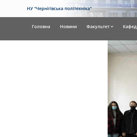
НУ "Чернігівська політехніка"
Головна
Новини
Факультет
Кафед