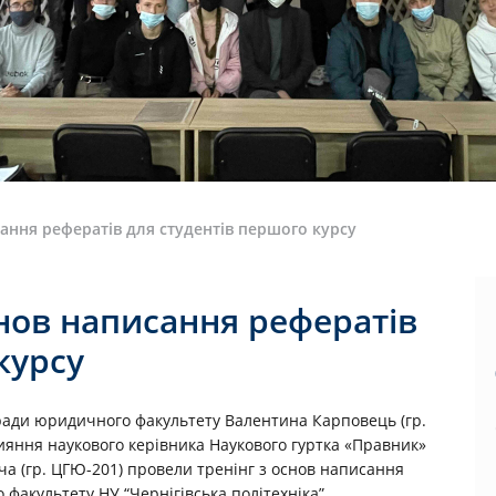
ання рефератів для студентів першого курсу
снов написання рефератів
курсу
 ради юридичного факультету Валентина Карповець (гр.
ияння наукового керівника Наукового гуртка «Правник»
ича (гр. ЦГЮ-201) провели тренінг з основ написання
факультету НУ “Чернігівська політехніка”.