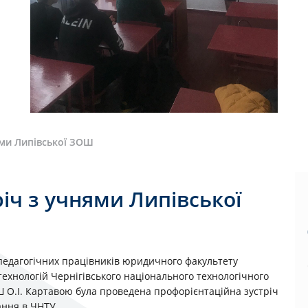
ями Липівської ЗОШ
іч з учнями Липівської
-педагогічних працівників юридичного факультету
технологій Чернігівського національного технологічного
Ш О.І. Картавою була проведена профорієнтаційна зустріч
ання в ЧНТУ.