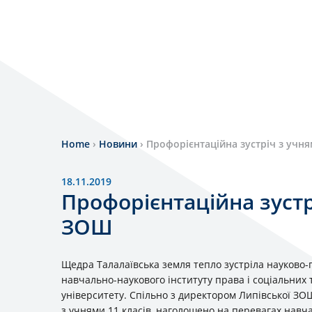
Home
›
Новини
›
Профорієнтаційна зустріч з учн
18.11.2019
Профорієнтаційна зустр
ЗОШ
Щедра Талалаївська земля тепло зустріла науково
навчально-наукового інституту права і соціальних 
університету. Спільно з директором Липівської ЗО
з учнями 11 класів, наголошено на перевагах навч