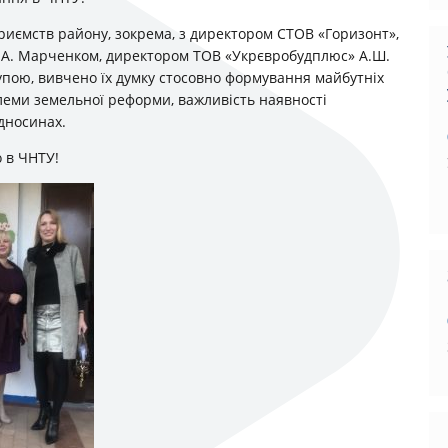
риємств району, зокрема, з директором СТОВ «Горизонт»,
І.А. Марченком, директором ТОВ «Укрєвробудплюс» А.Ш.
упою, вивчено їх думку стосовно формування майбутніх
блеми земельної реформи, важливість наявності
дносинах.
о в ЧНТУ!