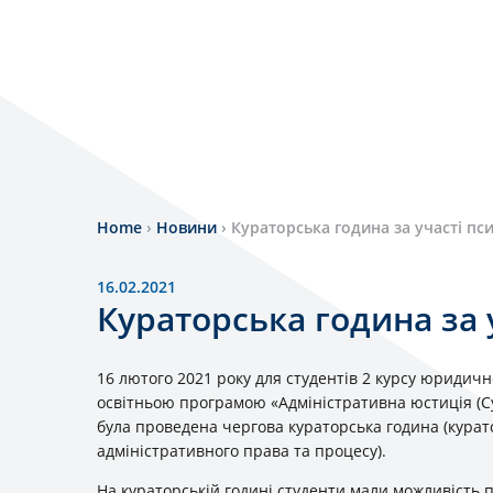
Home
›
Новини
›
Кураторська година за участі пс
16.02.2021
Кураторська година за 
16 лютого 2021 року для студентів 2 курсу юридичн
освітньою програмою «Адміністративна юстиція (Суд
була проведена чергова кураторська година (курат
адміністративного права та процесу).
На кураторській годині студенти мали можливість 