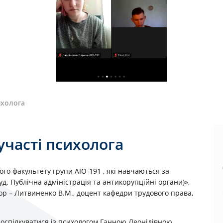
ихолога
участі психолога
ого факультету групи АЮ-191 , які навчаються за
. Публічна адміністрація та антикорупційні органи)»,
ор – Литвиненко В.М., доцент кафедри трудового права,
поспілкуватися із психологом Ганною Леонідівною