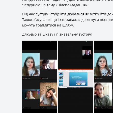
Чепурною на тему «Цілепокладання».
Під час зустрічі студенти дізналися як чітко йти до
Також з’ясували, що і хто заважає досягнути постав
можуть траплятися на шляху.
Дякуємо за цікаву і пізнавальну зустріч!