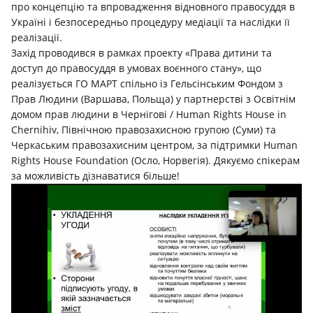
про концепцію та впровадження відновного правосуддя в
Україні і безпосередньо процедуру медіації та наслідки її
реалізації.
Захід проводився в рамках проекту «Права дитини та
доступ до правосуддя в умовах воєнного стану», що
реалізується ГО МАРТ спільно із Гельсінським Фондом з
Прав Людини (Варшава, Польща) у партнерстві з Освітнім
домом прав людини в Чернігові / Human Rights House in
Chernihiv, Північною правозахисною групою (Суми) та
Черкаським правозахисним центром, за підтримки Human
Rights House Foundation (Осло, Норвегія). Дякуємо спікерам
за можливість дізнаватися більше!