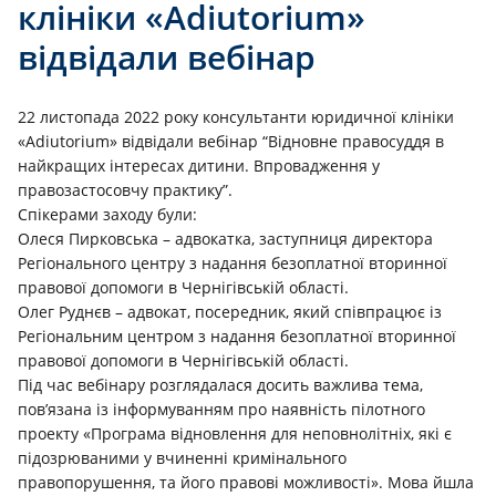
клініки «Adiutorium»
відвідали вебінар
22 листопада 2022 року консультанти юридичної клініки
«Adiutorium» відвідали вебінар “Відновне правосуддя в
найкращих інтересах дитини. Впровадження у
правозастосовчу практику”.
Спікерами заходу були:
Олеся Пирковська – адвокатка, заступниця директора
Регіонального центру з надання безоплатної вторинної
правової допомоги в Чернігівській області.
Олег Руднєв – адвокат, посередник, який співпрацює із
Регіональним центром з надання безоплатної вторинної
правової допомоги в Чернігівській області.
Під час вебінару розглядалася досить важлива тема,
пов’язана із інформуванням про наявність пілотного
проекту «Програма відновлення для неповнолітніх, які є
підозрюваними у вчиненні кримінального
правопорушення, та його правові можливості». Мова йшла