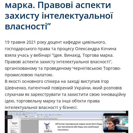
марка. Правові аспекти
захисту інтелектуальної
власності”
19 травня 2021 року доцент кафедри цивільного,
господарського права та процесу Олександра Кочина
взяла учась у вебінарі “Ідея. Винахід. Торгова марка.
Правові аспекти захисту інтелектуальної власності”,
органiзованому та проведеному Чернігівською Торгово-
промисловою палатою.
В якостi основного спікера на заходi виступив Ігор
Шевченко, патентний повірений України, який розповiв
слухачам як зареєструвати та захистити свою інноваційну
ідею, торговельну марку та інші об‘єкти права
інтелектуальної власності у бізнесі.