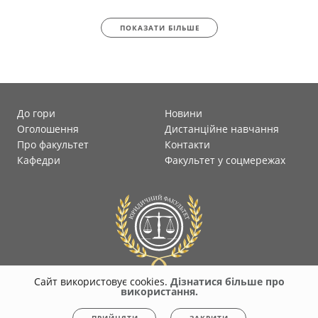
ПОКАЗАТИ БІЛЬШЕ
До гори
Новини
Оголошення
Дистанційне навчання
Про факультет
Контакти
Кафедри
Факультет у соцмережах
Сайт використовує cookies.
Дізнатися більше про
використання.
© 2026
faculty-law-polytec.stu.cn.ua
Всі права захищені. Несанкціоноване