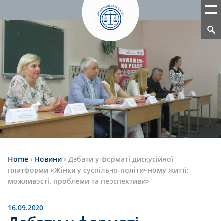
Home
›
Новини
›
Дебати у форматі дискусійної
платформи «Жiнки у суспiльно-полiтичному життi:
можливостi, проблеми та перспективи»
16.09.2020