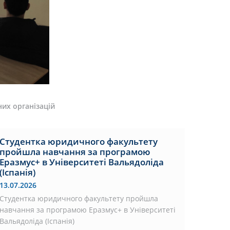
их організацій
Студентка юридичного факультету
пройшла навчання за програмою
Еразмус+ в Університеті Вальядоліда
(Іспанія)
13.07.2026
Студентка юридичного факультету пройшла
навчання за програмою Еразмус+ в Університеті
Вальядоліда (Іспанія)