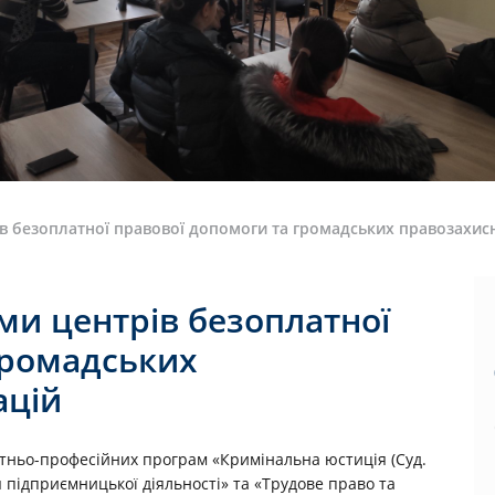
ів безоплатної правової допомоги та громадських правозахисн
ми центрів безоплатної
громадських
ацій
вітньо-професійних програм «Кримінальна юстиція (Суд.
 підприємницької діяльності» та «Трудове право та