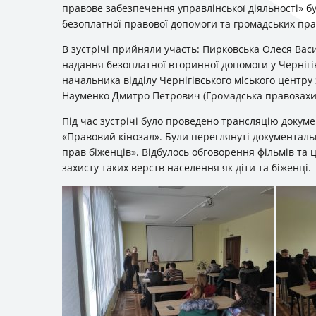
правове забезпечення управлінської діяльності» б
безоплатної правової допомоги та громадських пра
В зустрічі прийняли участь: Пирковська Олеся Вас
надання безоплатної вторинної допомоги у Чернігі
начальника відділу Чернігівського міського центру
Науменко Дмитро Петрович (Громадська правозахис
Під час зустрічі було проведено трансляцію докум
«Правовий кінозал». Були переглянуті документаль
прав біженців». Відбулось обговорення фільмів та 
захисту таких верств населення як діти та біженці.