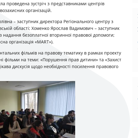
ула проведена зустріч з представниками центрів
возахисних організацій.
илівна – заступник директора Регіонального центру з
вській області; Хоменко Ярослав Вадимович – заступник
 з надання безоплатної вторинної правової допомоги;
на організація «MART»).
ентальних фільмів на правову тематику в рамках проекту
ні фільми на теми: «Порушення прав дитини» та «Захист
цікава дискусія щодо необхідності посилення правового