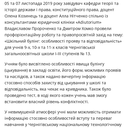
05 та 07 листопада 2019 року завідувач кафедри теорії та
історії держави і права, конституційного права, доцент
Олена Козинець та доцент Алла Нітченко спільно із
консультантами юридичної клініки «Adiutorium»
Владиславом Пророченко та Дмитром Хомко провели
профорієнтаційну роботу та правопросвітній захід на тему:
«Шкільний булінг: особливості прояву та відповідальність»
для учнів 9-х, 10-х та 11-х класів Чернігівської
загальноосвітньої школи І-ІІІ ступенів № 13.
Учням було висвітлено особливості явища булінгу
(цькування) в закладі освіти, його форм, можливих проявів
та наслідків, а також надано вичерпну інформацію
стосовно способів захисту від цькування у школі та
відповідальність, яка чекає на кривдника. Також було
проведено тест, в ході якого кожен учень мав змогу
встановити власний рівень конфліктності.
У невимушеній атмосфері учні мали можливість отримати
інформацію стосовно особливостей вступу та переваг
навчання у Чернігівському національному технологічному