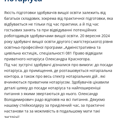
Якість підготовки здобувачів вищої освіти залежить від
багатьох складових, зокрема від практичної підготовки, яка
відбувається не тільки під час практики, а й під час
гостьових занять та при відвідуванні потенційних
роботодавців здобувачами вищої освіти. 20 вересня 2024
року здобувачі вищої освіти другого ( магістерського) рівня
освітньо-професійної програми ,,Адміністративна та
цивільна юстиція,, спеціальності 081 Право відвідали
приватного нотаріуса Олександра Красногора.
Під час зустрічі здобувачі дізналися про вимоги: до посади
нотаріуса, до приміщення, де розташовується нотаріальна
контора, а також про весь спектр нотаріальних дій , які
вчиняються приватним нотаріусом. Здобувачів цікавили
деталі шляху до посади нотаріуса та найпоширеніші
питання з якими звертаються до нього. Олександр
Володимирович радо відповів на всі питання. Дякуємо
нашому стейкхолдеру за приділений час, за практичні
настанови та за можливість в подальшому мати такі
зустрічі!