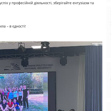
піх у професійній діяльності, зберігайте ентузіазм та
ла – в єдності!