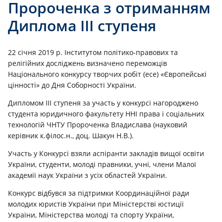
Пророченка з отриманням
Диплома ІІІ ступеня
22 січня 2019 р. Інститутом політико-правових та
релігійних досліджень визначено переможців
Національного конкурсу творчих робіт (есе) «Європейські
цінності» до Дня Соборності України.
Дипломом ІІІ ступеня за участь у конкурсі нагороджено
студента юридичного факультету ННІ права і соціальних
технологій ЧНТУ Пророченка Владислава (науковий
керівник к.філос.н., доц. Шакун Н.В.).
Участь у Конкурсі взяли аспіранти закладів вищої освіти
України, студенти, молоді правники, учні, члени Малої
академії наук України з усіх областей України.
Конкурс відбувся за підтримки Координаційної ради
молодих юристів України при Міністерстві юстиції
України, Міністерства молоді та спорту України,