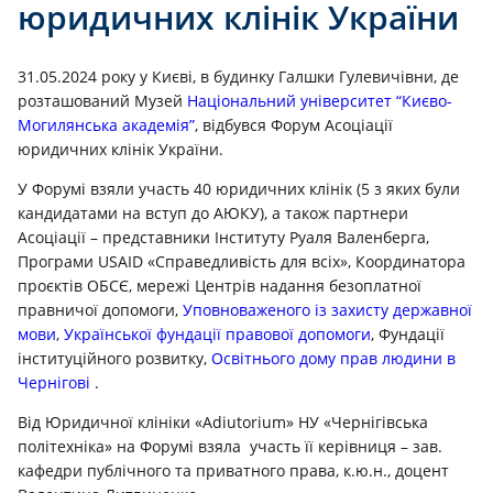
юридичних клінік України
31.05.2024 року у Києві, в будинку Галшки Гулевичівни, де
розташований Музей
Національний університет “Києво-
Могилянська академія”
, відбувся Форум Асоціації
юридичних клінік України.
У Форумі взяли участь 40 юридичних клінік (5 з яких були
кандидатами на вступ до АЮКУ), а також партнери
Асоціації – представники Інституту Руаля Валенберга,
Програми USAID «Справедливість для всіх», Координатора
проєктів ОБСЄ, мережі Центрів надання безоплатної
правничої допомоги,
Уповноваженого із захисту державної
мови
,
Української фундації правової допомоги
, Фундації
інституційного розвитку,
Освітнього дому прав людини в
Чернігові
.
Від Юридичної клініки «Adiutorium» НУ «Чернігівська
політехніка» на Форумі взяла участь її керівниця – зав.
кафедри публічного та приватного права, к.ю.н., доцент