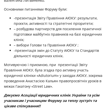
Валентина Литвиненко.
Основними питаннями Форуму були:
-презентація Звіту Правління АЮКУ: результати,
проєкти, активності та стратегічні пріоритети;
– розбудова партнерств для посилення практичної
підготовки майбутніх правників на базі юридичних
клінік;
– вибори Голови та Правління АЮКУ ;
-презентація змін до Статуту АЮКУ та Стандартів
діяльності юридичних клінік.
Мотивуючою і приємною, при презентації Звіту
Правління АЮКУ, була згадка про активну участь
юридичної клініки «Adiutorium» у заходах АЮКУ, зокрема
проведення Анастасією Кальян правопросвітніх уроків в
межах Гакатону «Street Law».
Дякуємо Асоціації юридичних клінік України та усім
учасникам і учасницям Форуму за теплу зустріч та
цікаве спілкування!!