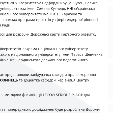
алізується Університетом Бедфордширу (м. Лутон, Велика
університетом імені Семена Кузнеця, ННІ «Українська
онального університету імені В. Н. Каразіна та
в рамках програми проєктів у сфері гендерної рівності
ї Ради.
рок для розробки Дорожньої карти кар’єрного розвитку
ніверситетів, зокрема Національного університету
вського національного університету імені Тараса Шевченка,
Грінченка, Бердянського державного педагогічного
ка» представляли завідувачка кафедри правоохоронної
КОЗИНЕЦЬ
та доцентка кафедри, керівниця Центру
ня методики фасилітації LEGO® SERIOUS PLAY® для
уп та попереднього дослідження буде розроблена Дорожня