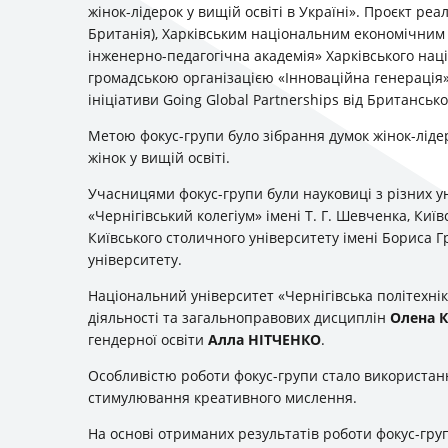
жінок-лідерок у вищій освіті в Україні». Проєкт ре
Британія), Харківським національним економічним 
інженерно-педагогічна академія» Харківського наці
громадською організацією «Інноваційна генерація» 
ініціативи Going Global Partnerships від Британсько
Метою фокус-групи було зібрання думок жінок-ліде
жінок у вищій освіті.
Учасницями фокус-групи були науковиці з різних у
«Чернігівський колегіум» імені Т. Г. Шевченка, Киї
Київського столичного університету імені Бориса 
університету.
Національний університет «Чернігівська політехні
діяльності та загальноправових дисциплін
Олена 
гендерної освіти
Алла НІТЧЕНКО
.
Особливістю роботи фокус-групи стало використан
стимулювання креативного мислення.
На основі отриманих результатів роботи фокус-гр