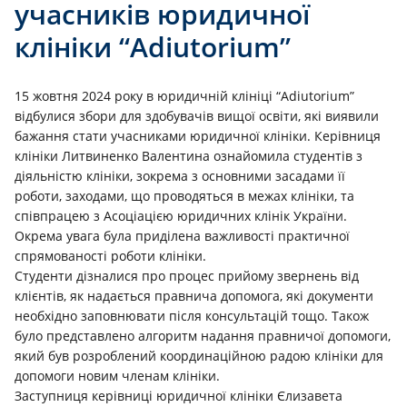
учасників юридичної
клініки “Adiutorium”
15 жовтня 2024 року в юридичній клініці “Adiutorium”
відбулися збори для здобувачів вищої освіти, які виявили
бажання стати учасниками юридичної клініки. Керівниця
клініки
Литвиненко Валентина
ознайомила студентів з
діяльністю клініки, зокрема з основними засадами її
роботи, заходами, що проводяться в межах клініки, та
співпрацею з Асоціацією юридичних клінік України.
Окрема увага була приділена важливості практичної
спрямованості роботи клініки.
Студенти дізналися про процес прийому звернень від
клієнтів, як надається правнича допомога, які документи
необхідно заповнювати після консультацій тощо. Також
було представлено алгоритм надання правничої допомоги,
який був розроблений координаційною радою клініки для
допомоги новим членам клініки.
Заступниця керівниці юридичної клініки Єлизавета