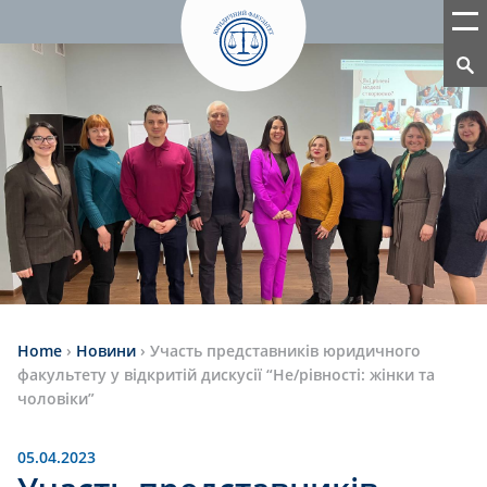
Home
›
Новини
›
Участь представників юридичного
факультету у відкритій дискусії “Не/рівності: жінки та
чоловіки”
05.04.2023