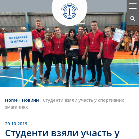
Home
›
Новини
›
Студенти взяли участь у спортивних
змаганнях
29.10.2019
Студенти взяли участь у