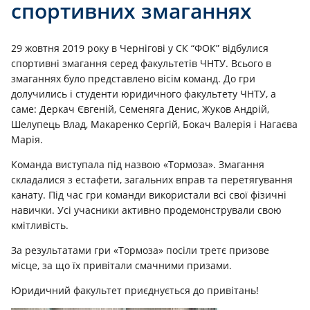
спортивних змаганнях
29 жовтня 2019 року в Чернігові у СК “ФОК” відбулися
спортивні змагання серед факультетів ЧНТУ. Всього в
змаганнях було представлено вісім команд. До гри
долучились і студенти юридичного факультету ЧНТУ, а
саме: Деркач Євгеній, Семеняга Денис, Жуков Андрій,
Шелупець Влад, Макаренко Сергій, Бокач Валерія і Нагаєва
Марія.
Команда виступала під назвою «Тормоза». Змагання
складалися з естафети, загальних вправ та перетягування
канату. Під час гри команди використали всі свої фізичні
навички. Усі учасники активно продемонстрували свою
кмітливість.
За результатами гри «Тормоза» посіли третє призове
місце, за що їх привітали смачними призами.
Юридичний факультет приєднується до привітань!