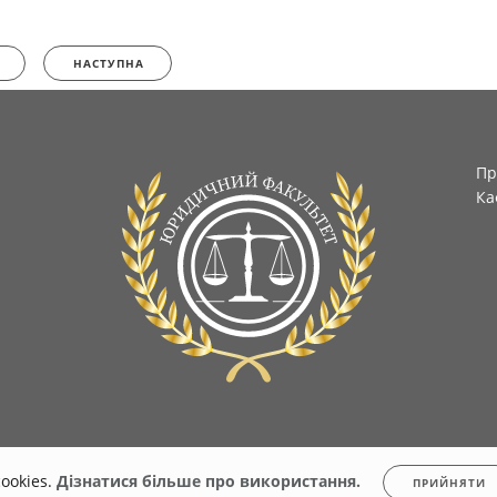
НАСТУПНА
Пр
Ка
ookies.
Дізнатися більше про використання.
ПРИЙНЯТИ
.stu.cn.ua
Всі права захищені. Несанкціоноване копіювання заборонено.
Політика 