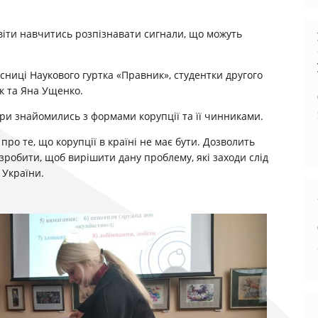
віти навчитись розпізнавати сигнали, що можуть
ниці Наукового гуртка «Правник», студентки другого
к та Яна Ущенко.
гри знайомились з формами корупції та її чинниками.
ро те, що корупції в країні не має бути. Дозволить
зробити, щоб вирішити дану проблему, які заходи слід
 України.