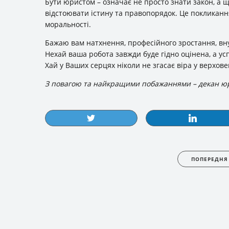
Бути юристом – означає не просто знати закон, а 
відстоювати істину та правопорядок. Це покликання
моральності.
Бажаю вам натхнення, професійного зростання, внут
Нехай ваша робота завжди буде гідно оцінена, а ус
Хай у Ваших серцях ніколи не згасає віра у верхове
З повагою та найкращими побажаннями – декан юр
ПОПЕРЕДНЯ