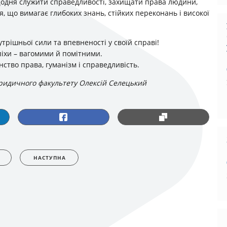
щодня служити справедливості, захищати права людини,
, що вимагає глибоких знань, стійких переконань і високої
рішньої сили та впевненості у своїй справі!
піхи – вагомими й помітними.
нство права, гуманізм і справедливість.
идичного факультету Олексій Селецький
НАСТУПНА