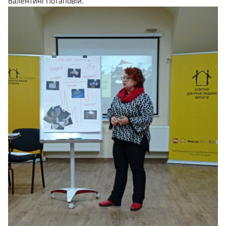
Валентині Потаповій.