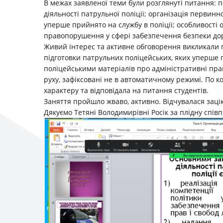
В межах заявленої теми були розглянуті питання: п
діяльності патрульної поліції; організація первинн
уперше прийнято на службу в поліції; особливості
правопорушення у сфері забезпечення безпеки дор
Живий інтерес та активне обговорення викликали 
підготовки патрульних поліцейських, яких уперше п
поліцейськими матеріалів про адміністративні пр
руху, зафіксовані не в автоматичному режимі. По к
характеру та відповідала на питання студентів.
Заняття пройшло жваво, активно. Відчувалася заціка
Дякуємо Тетяні Володимирівні Росік за плідну спів