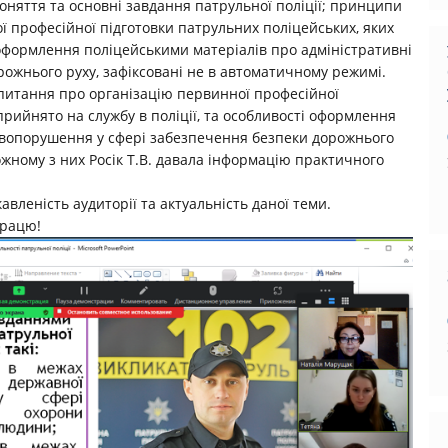
оняття та основні завдання патрульної поліції; принципи
ої професійної підготовки патрульних поліцейських, яких
 оформлення поліцейськими матеріалів про адміністративні
ожнього руху, зафіксовані не в автоматичному режимі.
питання про організацію первинної професійної
рийнято на службу в поліції, та особливості оформлення
авопорушення у сфері забезпечення безпеки дорожнього
ожному з них Росік Т.В. давала інформацію практичного
вленість аудиторії та актуальність даної теми.
працю!