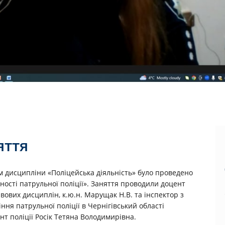
яття
м дисципліни «Поліцейська діяльність» було проведено
ьності патрульної поліції». Заняття проводили доцент
ових дисциплін, к.ю.н. Марущак Н.В. та інспектор з
ння патрульної поліції в Чернігівський області
т поліції Росік Тетяна Володимирівна.