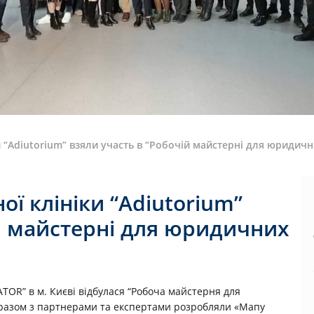
“Аdiutorium” взяли участь в “Робочій майстерні для юридични
ї клiнiки “Аdiutorium”
ій майстерні для юридичних
TOR” в м. Києві відбулася “Робоча майстерня для
к разом з партнерами та експертами розробляли «Мапу