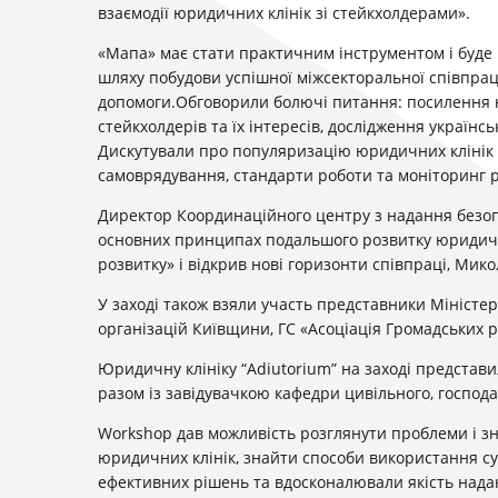
взаємодії юридичних клінік зі стейкхолдерами».
«Мапа» має стати практичним інструментом і буде 
шляху побудови успішної міжсекторальної співпрац
допомоги.Обговорили болючі питання: посилення ю
стейкхолдерів та їх інтересів, дослідження україн
Дискутували про популяризацію юридичних клінік у
самоврядування, стандарти роботи та моніторинг р
Директор Координаційного центру з надання безоп
основних принципах подальшого розвитку юридичн
розвитку» і відкрив нові горизонти співпраці, Мико
У заході також взяли участь представники Міністе
організацій Київщини, ГС «Асоціація Громадських р
Юридичну клiнiку “Аdiutorium” на заходi представ
разом iз завiдувачкою кафедри цивiльного, господа
Workshop дав можливість розглянути проблеми і з
юридичних клінік, знайти способи використання су
ефективних рішень та вдосконалювали якість нада