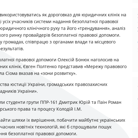
використовуватись як дороговказ для юридичних клінік на
і усіх учасників системи надання безоплатної правової
ридичного клінічного руху та його «трендування», аналіз
ського ринку провайдерів безоплатної правової допомоги.
 громадах, співпрацю з органами влади та місцевого
езультатів.
латної правової допомоги Олексій Бонюк наголосив на
их клінік, Євген Полтенко представив «Мережу правового
ла Сіома вказав на «зони розвитку».
рства юстиції України, громадських правозахисних
адників України».
или студенти групи ППР-161 Дмитрик Юрiй та Паiн Роман
рського права та процесу Колодiй I.М.
найти шляхи їх вирішення, побачити майбутнє українських
часних новітніх технологій, які б спрощували пошук
ння безоплатної правової допомоги.