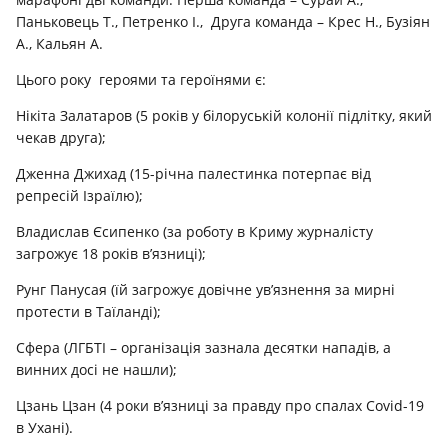
Паньковець Т., Петренко І., Друга команда – Крес Н., Бузіян
А., Кальян А.
Цього року героями та героїнями є:
Нікіта Залатаров (5 років у білоруській колонії підлітку, який
чекав друга);
Дженна Джихад (15-річна палестинка потерпає від
репресій Ізраїлю);
Владислав Єсипенко (за роботу в Криму журналісту
загрожує 18 років в’язниці);
Рунг Панусая (їй загрожує довічне ув’язнення за мирні
протести в Таїланді);
Сфера (ЛГБТІ – організація зазнала десятки нападів, а
винних досі не нашли);
Цзань Цзан (4 роки в’язниці за правду про спалах Covid-19
в Ухані).