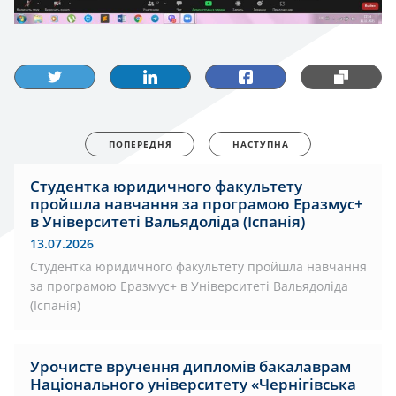
ПОПЕРЕДНЯ
НАСТУПНА
Студентка юридичного факультету
пройшла навчання за програмою Еразмус+
в Університеті Вальядоліда (Іспанія)
13.07.2026
Студентка юридичного факультету пройшла навчання
за програмою Еразмус+ в Університеті Вальядоліда
(Іспанія)
Урочисте вручення дипломів бакалаврам
Національного університету «Чернігівська