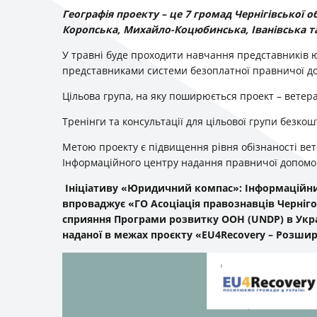
Географія проекту – це 7 громад Чернігівської об
Коропська, Михайло-Коцюбинська, Іванівська та
У травні буде проходити навчання представників юр
представниками системи безоплатної правничої до
Цільова група, на яку поширюється проект – ветер
Тренінги та консультації для цільової групи безкош
Метою проекту є підвищення рівня обізнаності вет
Інформаційного центру надання правничої допом
Ініціативу «Юридичний компас»: Інформаційни
впроваджує «ГО Асоціація правознавців Черніго
сприяння Програми розвитку ООН (
UNDP
) в Ук
наданої в межах проєкту «
EU
4
Recovery
– Розшир