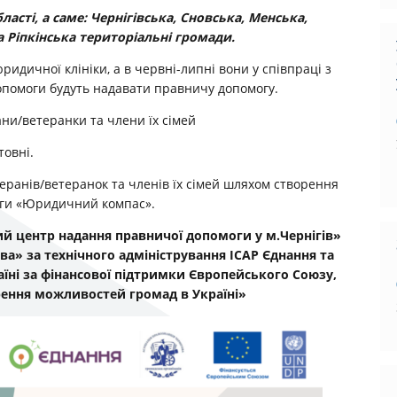
ласті, а саме: Чернігівська, Сновська, Менська,
 Ріпкінська територіальні громади.
идичної клініки, а в червні-липні вони у співпраці з
помоги будуть надавати правничу допомогу.
ани/ветеранки та члени їх сімей
товні.
еранів/ветеранок та членів їх сімей шляхом створення
оги «Юридичний компас».
й центр надання правничої допомоги у м.Чернігів»
ва» за технічного адміністрування ІСАР Єднання та
раїні за фінансової підтримки Європейського Союзу,
ення можливостей громад в Україні»