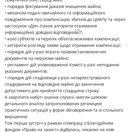
• порядок фіксування доказів знищення майна;
• механізм подачі звичайного та інформаційного
повідомлення про компенсацію збитків до ЦНАПу та через
застосунок «Дія» (також алгоритм отримання
інформаційної довідки) відповідно
;
• коло суб’єктів та перелік об’єктів можливої компенсації;
• алгоритм розгляду заяви щодо отримання компенсації;
• порядок дій у разі втрати правовстановлюючих
документів на нерухоме майно;
• регламент дій уповноваженої Комісії у разі неподання
указаних документів;
• порядок дій спадкоємця у разі незареєстрованого
спадкування на відповідне майно до закінчення
допустимого для прийняття спадщини строку.
А закріпити набуті знання слухачі змогли шляхом
детального аналізу запропонованих речницею
практичних ситуацій у формі обговорення та їх спільного
вирішення.
Тож перша зустріч у рамках співпраці з Благодійним
фондом «Право на захист» відбулась, чекаємо на нові