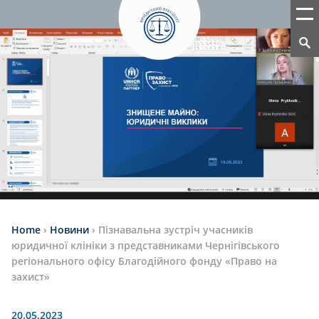
Home
›
Новини
›
Пізнавальна зустріч учасників
юридичної клініки з представниками Чернігівського
регіонального офісу Благодійного фонду «Право на
захист»
20.05.2023