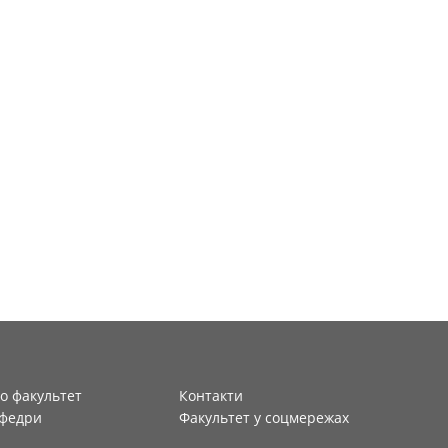
о факультет
Контакти
федри
Факультет у соцмережах