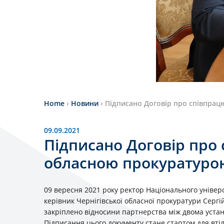
Home
›
Новини
›
Підписано Договір про співпрац
09.09.2021
Підписано Договір про 
обласною прокуратуро
09 вересня 2021 року ректор Національного універ
керівник Чернігівської обласної прокуратури Серг
закріплено відносини партнерства між двома уста
Підписання цього документу стане стартом для втіл