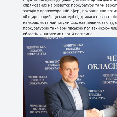
спрямованих на розвиток прокуратури та університ
заходів у правоохоронній сфері, покращенню позити
«Я щиро радий, що сьогодні відкрилася нова сторінк
найкращих та найпотужніших навчальних закладів 
прокуратурою та «Чернігівською політехнікою» лиш
області», – наголосив Сергій Василина.