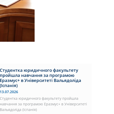
Студентка юридичного факультету
пройшла навчання за програмою
Еразмус+ в Університеті Вальядоліда
(Іспанія)
13.07.2026
Студентка юридичного факультету пройшла
навчання за програмою Еразмус+ в Університеті
Вальядоліда (Іспанія)