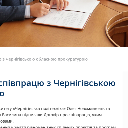
ю з Чернігівською обласною прокуратурою
співпрацю з Чернігівською
ю
ситету «Чернігівська політехніка» Олег Новомлинець та
ій Василина підписали Договір про співпрацю, яким
новами.
ення у життя різноманітних спільних проєктів та програм,