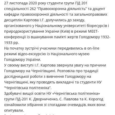
27 листопада 2020 року студенти групи ПД 201
спеціальності 262 “Правоохоронна діяльність” та доцент
кафедри правоохоронної діяльності та загальноправових
дисциплін Карпова І.Г. долучились до заходу,
організованого у Національному університеті біоресурсів і
природокористування України (Київ) в режимі MEET-
конференції із вшанування пам’яті жертв Голодомору 1932-
1933 рр.
На початку зустрічі учасники передивились в on-line
режимі відео-екскурсію із Національного музею
Голодомору України.
У своєму виступі І.Г. Карпова звернула увагу на причини
Голодомору на Чернігівщині. Розповіла про традиції
дослідницької роботи з вивчення Голодомору на
Чернігівщині, яку проводять викладачі та студенти НУ
“Чернігівська політехніка”.
Здобувачі вищої освіти НУ «Чернігівська політехніка»
групи ПД-201 К. Дворниченко, С. Павлова та К. Корогод
ознайомили зібрання зі спогадами очевидців, яких вони
опитували.