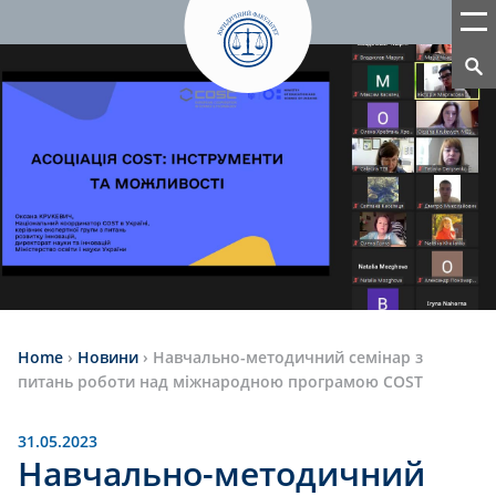
Home
›
Новини
›
Навчально-методичний семінар з
питань роботи над міжнародною програмою COST
31.05.2023
Навчально-методичний