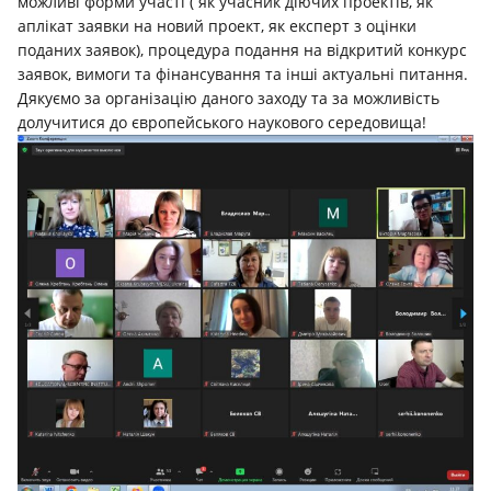
можливі форми участі ( як учасник діючих проектів, як
аплікат заявки на новий проект, як експерт з оцінки
поданих заявок), процедура подання на відкритий конкурс
заявок, вимоги та фінансування та інші актуальні питання.
Дякуємо за організацію даного заходу та за можливість
долучитися до європейського наукового середовища!