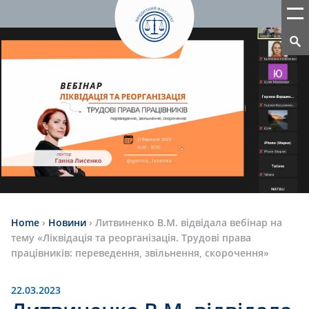
Home
›
Новини
›
Литвиненко В.М. відвідала вебінар на
тему «Ліквідація та реорганізація. Трудові права
працівників: переведення, звільнення, скорочення»
22.03.2023