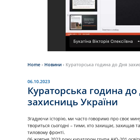
Home
›
Новини
›
Кураторська година до Дня захис
06.10.2023
Кураторська година до 
захисниць України
Згадуючи історію, ми часто говоримо про своє минуле
твориться сьогодні – тими, хто захищає, захищав т
тиловому фронті.
06 жовтня 2023 року куратором групи АЮ-201 освіт