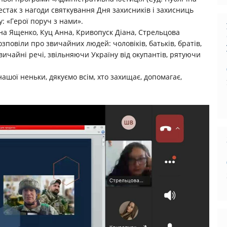
естак з нагоди святкування Дня захисників і захисниць
: «Герої поруч з нами».
на Ященко
, Куц Анна, Кривопуск Діана, Стрельцова
зповіли про звичайних людей: чоловіків, батьків, братів,
вичайні речі, звільняючи Україну від окупантів, рятуючи
ашої неньки, дякуємо всім, хто захищає, допомагає,