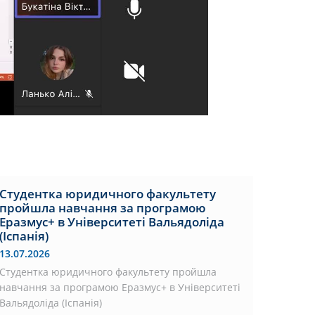
Студентка юридичного факультету
пройшла навчання за програмою
Еразмус+ в Університеті Вальядоліда
(Іспанія)
13.07.2026
Студентка юридичного факультету пройшла
навчання за програмою Еразмус+ в Університеті
Вальядоліда (Іспанія)