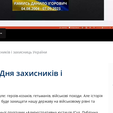
ників і захисниць України
Дня захисників і
: героїв-козаків, гетьманів, військові походи. Але історія
а буде захищати нашу державу на військовому рівні та
ньої програми «Адміністративна юстиція (Суд. Публічна