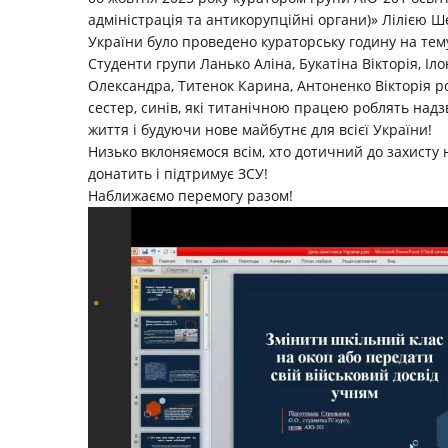
адміністрація та антикорупційні органи)» Лілією Ш
України було проведено кураторську годину на тему
Студенти групи Ланько Аліна, Букатіна Вікторія, І
ло
Олександра, Титенок Карина, Антоненко Вікторія ро
сестер, синів, які титанічною працею роблять надз
життя і будуючи нове майбутнє для всієї України!
Низько вклоняємося всім, хто дотичний до захисту н
донатить і підтримує ЗСУ!
Наближаємо перемогу разом!