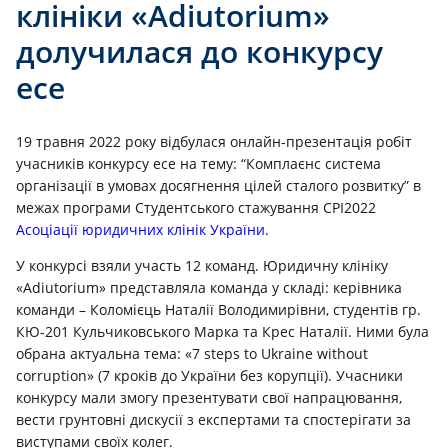
клініки «Adiutorium»
долучилася до конкурсу
есе
19 травня 2022 року відбулася онлайн-презентація робіт
учасників конкурсу есе на тему: “Комплаєнс система
організації в умовах досягнення цілей сталого розвитку” в
межах програми Студентського стажування CPI2022
Асоціації юридичних клінік України
.
У конкурсі взяли участь 12 команд. Юридичну клініку
«Adiutorium» представляла команда у складі: керівника
команди – Коломієць Наталії Володимирівни, студентів гр.
КЮ-201 Кульчиковського Марка та Крес Наталії. Ними була
обрана актуальна тема: «7 steps to Ukraine without
corruption» (7 кроків до України без корупції). Учасники
конкурсу мали змогу презентувати свої напрацювання,
вести грунтовні дискусії з експертами та спостерігати за
виступами своїх колег.