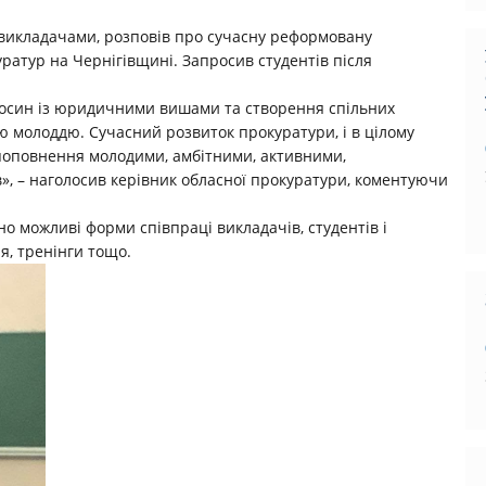
та викладачами, розповів про сучасну реформовану
уратур на Чернігівщині. Запросив студентів після
носин із юридичними вишами та створення спільних
ю молоддю. Сучасний розвиток прокуратури, і в цілому
поповнення молодими, амбітними, активними,
 – наголосив керівник обласної прокуратури, коментуючи
ено можливі форми співпраці викладачів, студентів і
я, тренінги тощо.