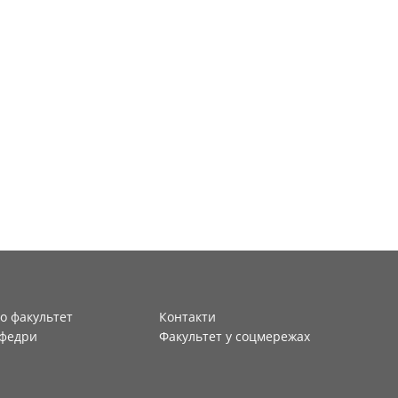
о факультет
Контакти
федри
Факультет у соцмережах