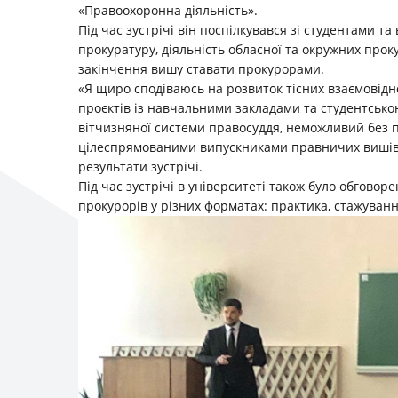
«Правоохоронна діяльність».
Під час зустрічі він поспілкувався зі студентами 
прокуратуру, діяльність обласної та окружних прок
закінчення вишу ставати прокурорами.
«Я щиро сподіваюсь на розвиток тісних взаємовід
проєктів із навчальними закладами та студентсько
вітчизняної системи правосуддя, неможливий без 
цілеспрямованими випускниками правничих вишів»,
результати зустрічі.
Під час зустрічі в університеті також було обговор
прокурорів у різних форматах: практика, стажуванн