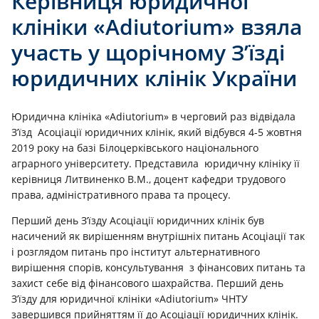
Керівниця юридичної
клініки «Adiutorium» взяла
участь у щорічному З’їзді
юридичних клінік України
Юридична клініка «Adiutorium» в черговий раз відвідала
З’їзд Асоціації юридичних клінік, який відбувся 4-5 жовтня
2019 року на базі Білоцерківського національного
аграрного університету. Представила юридичну клініку її
керівниця Литвиненко В.М., доцент кафедри трудового
права, адміністративного права та процесу.
Перший день З’їзду Асоціації юридичних клінік був
насичений як вирішенням внутрішніх питань Асоціації так
і розглядом питань про інститут альтернативного
вирішення спорів, консультування з фінансових питань та
захист себе від фінансового шахрайства. Перший день
З’їзду для юридичної клініки «Adiutorium» ЧНТУ
завершився прийняттям її до Асоціації юридичних клінік.