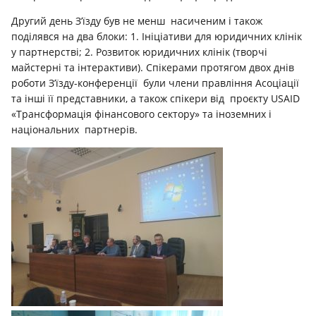
Другий день З’їзду був не менш насиченим і також
поділявся на два блоки: 1. Ініціативи для юридичних клінік
у партнерстві; 2. Розвиток юридичних клінік (творчі
майстерні та інтерактиви). Спікерами протягом двох днів
роботи З’їзду-конференції були члени правління Асоціації
та інші її представники, а також спікери від проєкту USAID
«Трансформація фінансового сектору» та іноземних і
національних партнерів.