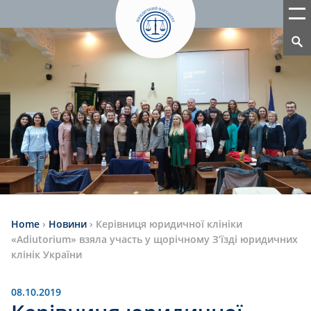
Home
›
Новини
›
Керівниця юридичної клініки
«Adiutorium» взяла участь у щорічному З’їзді юридичних
клінік України
08.10.2019