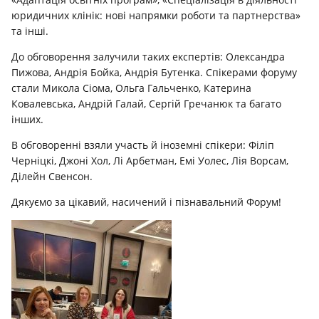
юридичних клінік: нові напрямки роботи та партнерства»
та інші.
До обговорення залучили таких експертів: Олександра
Пижова, Андрія Бойка, Андрія Бутенка. Спікерами форуму
стали Микола Сіома, Ольга Гальченко, Катерина
Ковалевська, Андрій Галай, Сергій Гречанюк та багато
інших.
В обговоренні взяли участь й іноземні спікери: Філіп
Черніцкі, Джоні Хол, Лі Арбетман, Емі Уолес, Лія Ворсам,
Ділейн Свенсон.
Дякуємо за цікавий, насичений і пізнавальний Форум!