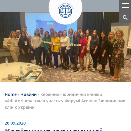
Home
›
Новини
›
Керівниця юридичної клініки
«Adiutorium» взяла участь у Форумі Асоціації юридичних
клінік України
20.09.2020